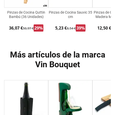
Pinzas de Cocina Quttin
Pinzas de Cocina Sauvic 35
Pinzas de Co
Bambú (36 Unidades)
cm
Madera Made
36,07 €
29%
5,23 €
39%
12,50 €
50,97 €
8,54 €
17
Más artículos de la marca
Vin Bouquet