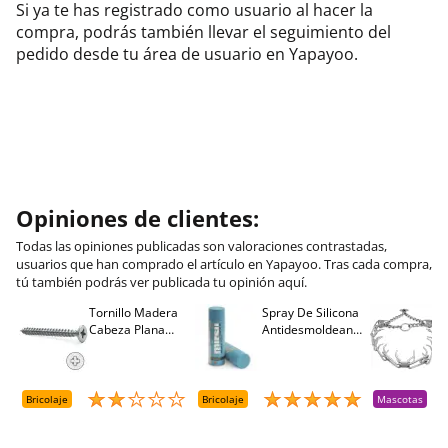
Si ya te has registrado como usuario al hacer la
compra, podrás también llevar el seguimiento del
pedido desde tu área de usuario en Yapayoo.
Opiniones de clientes:
Todas las opiniones publicadas son valoraciones contrastadas,
usuarios que han comprado el artículo en Yapayoo. Tras cada compra,
tú también podrás ver publicada tu opinión aquí.
Tornillo Madera
Spray De Silicona
C
Cabeza Plana
Antidesmoldeante
C
M
Pozidriv 4,5-40
Mirsil. Aerosol
T
+++ (1000 Uds.)
Presurizado. 650
A
Cc
A
D
Bricolaje
Bricolaje
Mascotas
R
T