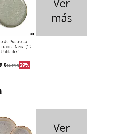
Ver
más
to de Postre La
erránea Neira (12
Unidades)
9 €
29%
45,01 €
a
Ver