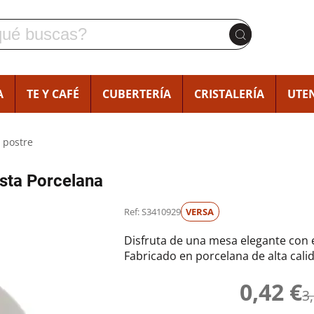
A
TE Y CAFÉ
CUBERTERÍA
CRISTALERÍA
UTEN
 postre
ista Porcelana
Ref: S3410929
VERSA
Disfruta de una mesa elegante con e
Fabricado en porcelana de alta cali
0,42 €
3