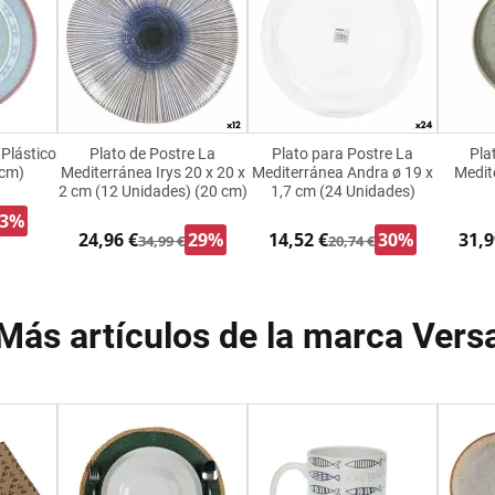
 Plástico
Plato de Postre La
Plato para Postre La
Pla
 cm)
Mediterránea Irys 20 x 20 x
Mediterránea Andra ø 19 x
Medit
2 cm (12 Unidades) (20 cm)
1,7 cm (24 Unidades)
63%
24,96 €
29%
14,52 €
30%
31,9
34,99 €
20,74 €
Más artículos de la marca Vers