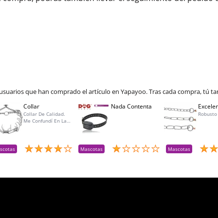
 usuarios que han comprado el artículo en Yapayoo. Tras cada compra, tú ta
Collar
Nada Contenta
Excelen
Collar De Calidad.
Robusto
Me Confundí En La
Talla Para Mí Perra Y
Amablemente Me
Aceptaron La
Devolución Y Lo
scotas
Mascotas
Mascotas
Reemplacé Por La
Talla Adecuada