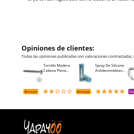
Opiniones de clientes:
Todas las opiniones publicadas son valoraciones contrastadas,
Tornillo Madera
Spray De Silicona
Cabeza Plana
Antidesmoldeante
Pozidriv 4,5-40
Mirsil. Aerosol
+++ (1000 Uds.)
Presurizado. 650
Cc
Bricolaje
Bricolaje
Ma