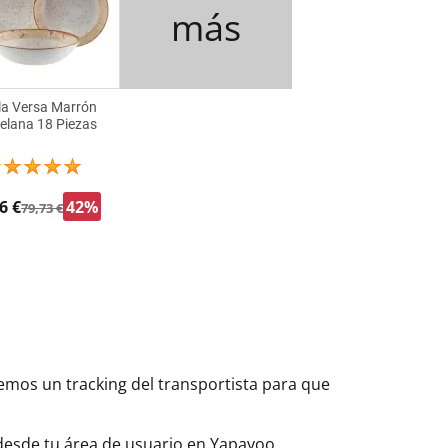
más
lla Versa Marrón
elana 18 Piezas
6 €
42%
79,73 €
aremos un tracking del transportista para que
 desde tu área de usuario en Yapayoo.