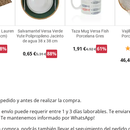
 Lauren
Salvamantel Versa Verde
Taza Mug Versa Fish
Vaji
 cm)
Yute Polipropileno Jacinto
Porcelana Gres
Porc
de agua 38 x 38 cm
88%
1,91 €
61%
4,92 €
0,65 €
88%
5,31 €
46,4
 pedido y antes de realizar la compra.
el envío puede requerir entre 1 y 3 días laborables. Te envi
do. Te mantenemos informado por WhatsApp!
la compra, podrás también llevar el seguimiento del pedido