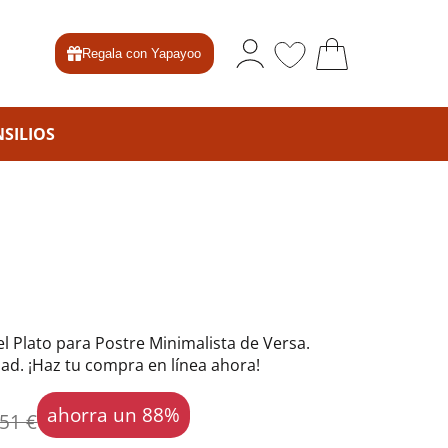
Regala con Yapayoo
SILIOS
l Plato para Postre Minimalista de Versa.
dad. ¡Haz tu compra en línea ahora!
ahorra un 88%
,51 €