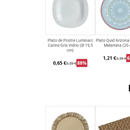
Plato de Postre Luminarc
Plato Quid Arizona
Carine Gris Vidrio (Ø 19,5
Melamina (20
cm)
1,21 €
3,30 €
0,65 €
88%
5,29 €