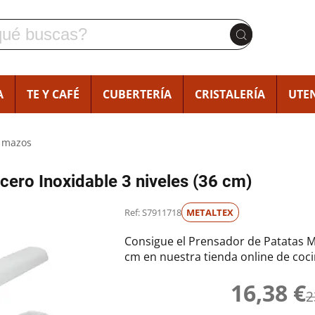
A
TE Y CAFÉ
CUBERTERÍA
CRISTALERÍA
UTEN
y mazos
cero Inoxidable 3 niveles (36 cm)
Ref: S7911718
METALTEX
Consigue el Prensador de Patatas Me
cm en nuestra tienda online de coci
16,38 €
2