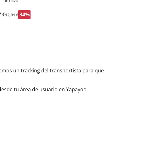
de olivo
7 €
34%
12,91 €
aremos un tracking del transportista para que
 desde tu área de usuario en Yapayoo.