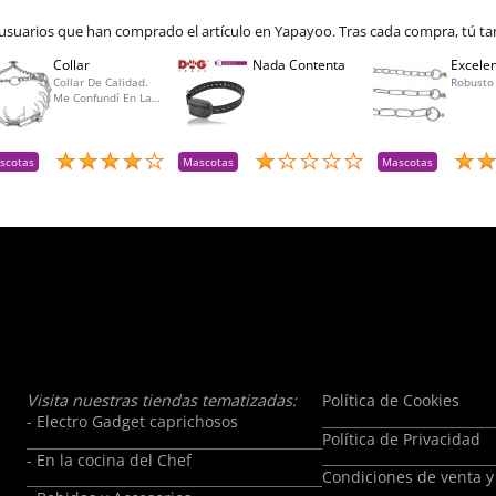
 usuarios que han comprado el artículo en Yapayoo. Tras cada compra, tú ta
Collar
Nada Contenta
Excelen
Collar De Calidad.
Robusto
Me Confundí En La
Talla Para Mí Perra Y
Amablemente Me
Aceptaron La
Devolución Y Lo
scotas
Mascotas
Mascotas
Reemplacé Por La
Talla Adecuada
Visita nuestras tiendas tematizadas:
Política de Cookies
- Electro Gadget caprichosos
Política de Privacidad
- En la cocina del Chef
Condiciones de venta y