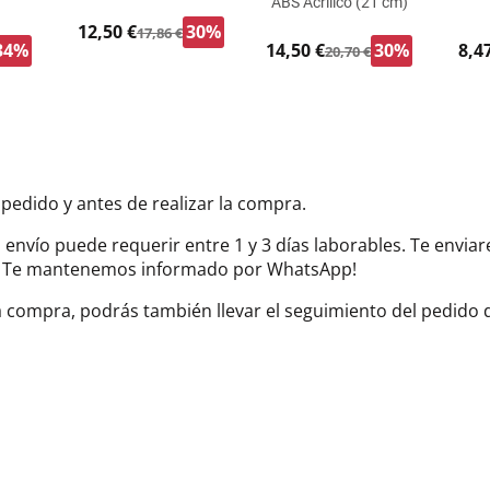
ABS Acrílico (21 cm)
12,50 €
30%
17,86 €
34%
14,50 €
30%
8,4
20,70 €
 pedido y antes de realizar la compra.
el envío puede requerir entre 1 y 3 días laborables. Te envi
do. Te mantenemos informado por WhatsApp!
la compra, podrás también llevar el seguimiento del pedido