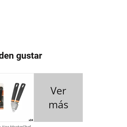
den gustar
Ver
más