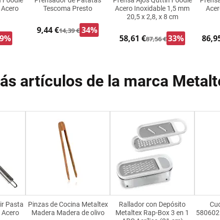
n Foodie
Prensador de Patatas
Prensa Ajos Quttin Foodie
Prensa
m Acero
Tescoma Presto
Acero Inoxidable 1,5 mm
Acer
20,5 x 2,8, x 8 cm
9,44 €
34%
14,39 €
39%
58,61 €
33%
86,9
87,56 €
ás artículos de la marca Metalt
ir Pasta
Pinzas de Cocina Metaltex
Rallador con Depósito
Cuc
l Acero
Madera Madera de olivo
Metaltex Rap-Box 3 en 1
580602