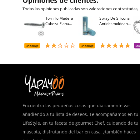
Opiniones de clientes:
Todas las opiniones publicadas son valoraciones contrastadas,
Tornillo Madera
Spray De Silicona
Cabeza Plana
Antidesmoldeante
Pozidriv 4,5-40
Mirsil. Aerosol
+++ (1000 Uds.)
Presurizado. 650
Cc
Bricolaje
Bricolaje
Ma
Encuentra las pequeñas cosas que diariamente vas
añadiendo a tu lista de deseos. Te acompañamos en tu
LifeStyle, en tu faceta de gourmet Chef, cuidando de tu
mascota, disfrutando del bar en casa, ¿también haces