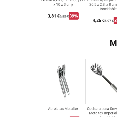
Prensa Ajos Quid Veggy (21
Prensa Ajos Qutti
x 10 x 3 cm)
20,5 x 2,8, x 8 c
Inoxidable
3,81 €
39%
6,22 €
4,26 €
6,97 €
M
Abrelatas Metaltex
Cuchara para Serv
Metaltex Imperia