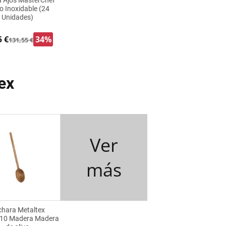
 Ajos MasterChef
o Inoxidable (24
Unidades)
5 €
34%
131,55 €
ex
Ver
más
hara Metaltex
10 Madera Madera