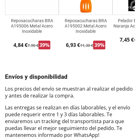
Reposacucharas BRA
Reposacucharas BRA
Pelador B
A195006 Metal Acero
A195002 Metal Acero
Naranja Acero
Inoxidable
Inoxidable
7,45 €
11,
4,84 €
39%
6,93 €
39%
7,90 €
11,30 €
Envíos y disponibilidad
Los precios del envío se muestran al realizar el pedido
y antes de realizar la compra.
Las entregas se realizan en días laborables, y el envío
puede requerir entre 1 y 3 días laborables. Te
enviaremos un tracking del transportista para que
puedas llevar el mejor seguimiento del pedido. Te
mantenemos informado por WhatsApp!