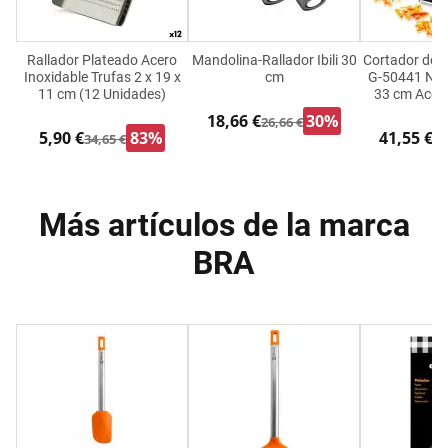
Rallador Plateado Acero
Mandolina-Rallador Ibili 30
Cortador de 
Inoxidable Trufas 2 x 19 x
cm
G-50441 Negr
11 cm (12 Unidades)
33 cm Acero
18,66 €
30%
26,66 €
5,90 €
83%
41,55 €
34,65 €
52
Más artículos de la marca
BRA