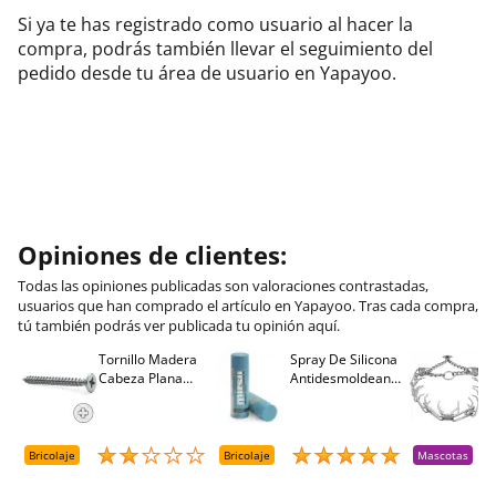
Si ya te has registrado como usuario al hacer la
compra, podrás también llevar el seguimiento del
pedido desde tu área de usuario en Yapayoo.
Opiniones de clientes:
Todas las opiniones publicadas son valoraciones contrastadas,
usuarios que han comprado el artículo en Yapayoo. Tras cada compra,
tú también podrás ver publicada tu opinión aquí.
Tornillo Madera
Spray De Silicona
C
Cabeza Plana
Antidesmoldeante
C
M
Pozidriv 4,5-40
Mirsil. Aerosol
T
+++ (1000 Uds.)
Presurizado. 650
A
Cc
A
D
Bricolaje
Bricolaje
Mascotas
R
T