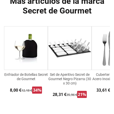
Más artículos de la marca
Secret de Gourmet
Enfriador de Botellas Secret
Set de Aperitivo Secret de
Cubertería 
de Gourmet
Gourmet Negro Pizarra (30
Acero Inoxida
x 30 cm)
8,00 €
34%
33,61 €
12,18 €
42
28,31 €
21%
35,96 €