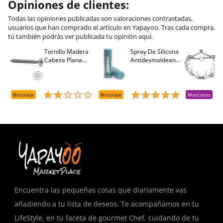
Opiniones de clientes:
Todas las opiniones publicadas son valoraciones contrastadas,
usuarios que han comprado el artículo en Yapayoo. Tras cada compra,
tú también podrás ver publicada tu opinión aquí.
Tornillo Madera
Spray De Silicona
C
Cabeza Plana
Antidesmoldeante
C
M
Pozidriv 4,5-40
Mirsil. Aerosol
T
+++ (1000 Uds.)
Presurizado. 650
A
Cc
A
D
Bricolaje
Bricolaje
Mascotas
R
T
Encuentra las pequeñas cosas que diariamente vas
añadiendo a tu lista de deseos. Te acompañamos en tu
LifeStyle, en tu faceta de gourmet Chef, cuidando de tu