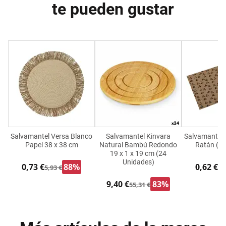
te pueden gustar
Salvamantel Versa Blanco
Salvamantel Kinvara
Salvamantel 
Papel 38 x 38 cm
Natural Bambú Redondo
Ratán (45
19 x 1 x 19 cm (24
Unidades)
0,73 €
88%
0,62 €
5,93 €
5,
9,40 €
83%
55,31 €