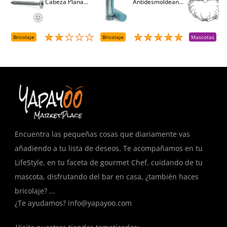
Cabeza Plana
Antidesmoldeante
C
M
Pozidriv 4,5-40
Mirsil. Aerosol
T
+++ (1000 Uds.)
Presurizado. 650
A
Cc
A
D
Bricolaje
Bricolaje
Mascotas
R
T
Encuentra las pequeñas cosas que diariamente vas
añadiendo a tu lista de deseos. Te acompañamos en tu
LifeStyle, en tu faceta de gourmet Chef, cuidando de tu
mascota, disfrutando del bar en casa, ¿también haces
bricolaje? ...
¿Te ayudamos?
info@yapayoo.com