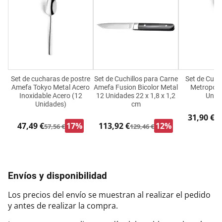
Set de cucharas de postre
Set de Cuchillos para Carne
Set de Cuc
Amefa Tokyo Metal Acero
Amefa Fusion Bicolor Metal
Metropole
Inoxidable Acero (12
12 Unidades 22 x 1,8 x 1,2
Unid
Unidades)
cm
31,90 €
39
47,49 €
17%
113,92 €
12%
57,56 €
129,46 €
Envíos y disponibilidad
Los precios del envío se muestran al realizar el pedido
y antes de realizar la compra.