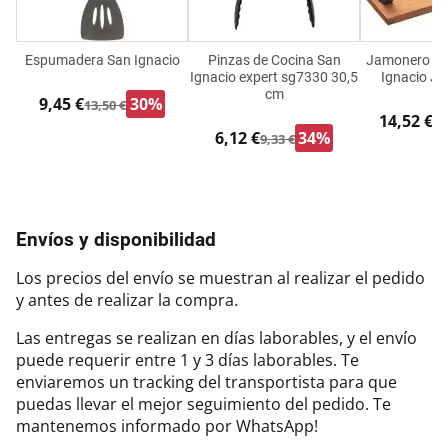
Espumadera San Ignacio
Pinzas de Cocina San
Jamonero de
Ignacio expert sg7330 30,5
Ignacio J
cm
9,45 €
30%
13,50 €
14,52 €
20
6,12 €
34%
9,33 €
Envíos y disponibilidad
Los precios del envío se muestran al realizar el pedido
y antes de realizar la compra.
Las entregas se realizan en días laborables, y el envío
puede requerir entre 1 y 3 días laborables. Te
enviaremos un tracking del transportista para que
puedas llevar el mejor seguimiento del pedido. Te
mantenemos informado por WhatsApp!