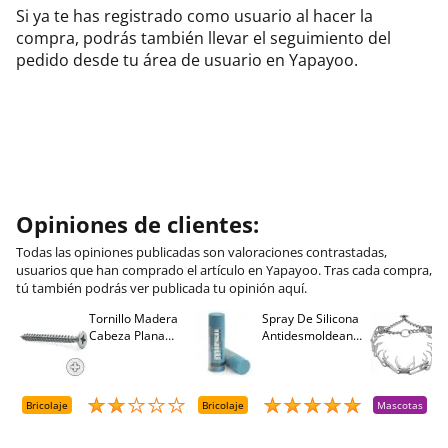
Si ya te has registrado como usuario al hacer la
compra, podrás también llevar el seguimiento del
pedido desde tu área de usuario en Yapayoo.
Opiniones de clientes:
Todas las opiniones publicadas son valoraciones contrastadas,
usuarios que han comprado el artículo en Yapayoo. Tras cada compra,
tú también podrás ver publicada tu opinión aquí.
Tornillo Madera
Spray De Silicona
C
Cabeza Plana
Antidesmoldeante
C
M
Pozidriv 4,5-40
Mirsil. Aerosol
T
+++ (1000 Uds.)
Presurizado. 650
A
Cc
A
D
Bricolaje
Bricolaje
Mascotas
R
T