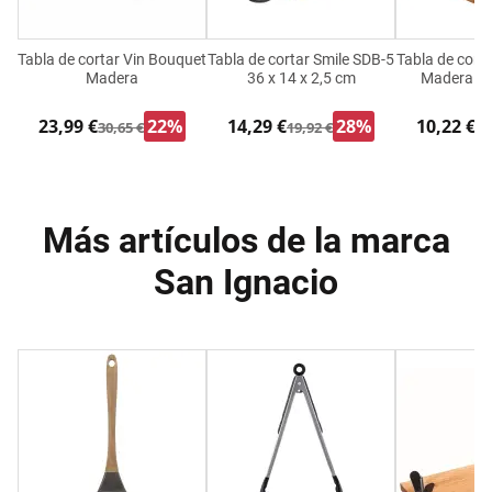
Tabla de cortar Vin Bouquet
Tabla de cortar Smile SDB-5
Tabla de cort
Madera
36 x 14 x 2,5 cm
Madera Re
23,99 €
22%
14,29 €
28%
10,22 €
30,65 €
19,92 €
14
Más artículos de la marca
San Ignacio