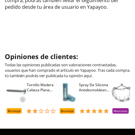
compra, podrás también llevar el seguimiento del
pedido desde tu área de usuario en Yapayoo.
Opiniones de clientes:
Todas las opiniones publicadas son valoraciones contrastadas,
usuarios que han comprado el artículo en Yapayoo. Tras cada compra,
tú también podrás ver publicada tu opinión aquí.
Tornillo Madera
Spray De Silicona
C
Cabeza Plana
Antidesmoldeante
C
M
Pozidriv 4,5-40
Mirsil. Aerosol
T
+++ (1000 Uds.)
Presurizado. 650
A
Cc
A
D
Bricolaje
Bricolaje
Mascotas
R
T