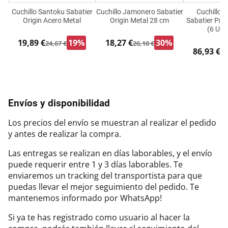
Cuchillo Santoku Sabatier
Cuchillo Jamonero Sabatier
Cuchillo 
Origin Acero Metal
Origin Metal 28 cm
Sabatier Pro
(6 Uni
19,89 €
19%
18,27 €
30%
24,67 €
26,10 €
86,93 €
98
Envíos y disponibilidad
Los precios del envío se muestran al realizar el pedido
y antes de realizar la compra.
Las entregas se realizan en días laborables, y el envío
puede requerir entre 1 y 3 días laborables. Te
enviaremos un tracking del transportista para que
puedas llevar el mejor seguimiento del pedido. Te
mantenemos informado por WhatsApp!
Si ya te has registrado como usuario al hacer la