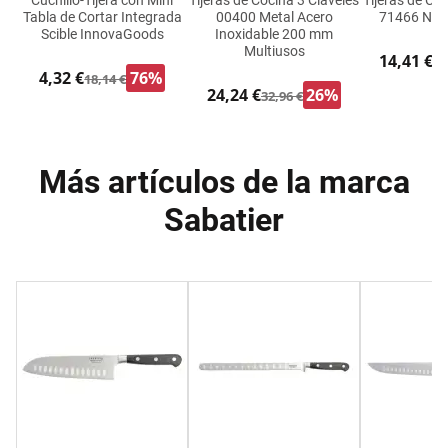
Cuchillo-Tijera con Mini
Tijeras de Cocina 3 Claveles
Tijeras de Co
Tabla de Cortar Integrada
00400 Metal Acero
71466 Negr
Scible InnovaGoods
Inoxidable 200 mm
Multiusos
14,41 €
20
4,32 €
76%
18,14 €
24,24 €
26%
32,96 €
Más artículos de la marca
Sabatier