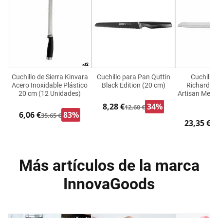
Cuchillo de Sierra Kinvara
Cuchillo para Pan Quttin
Cuchillo
Acero Inoxidable Plástico
Black Edition (20 cm)
Richardson
20 cm (12 Unidades)
Artisan Meta
6
8,28 €
34%
12,60 €
6,06 €
83%
35,65 €
23,35 €
28
Más artículos de la marca
InnovaGoods