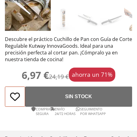
Descubre el práctico Cuchillo de Pan con Guía de Corte
Regulable Kutway InnovaGoods. Ideal para una
precisión perfecta al cortar pan. ¡Cómpralo ya en
nuestra tienda de cocina!
6,97 €
ahorra un 71%
24,19 €
SIN STOCK
COMPRA
ENVÍO
SEGUIMIENTO
SEGURA
24/72 HORAS
POR WHATSAPP