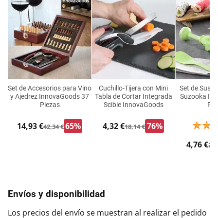
Set de Accesorios para Vino
Cuchillo-Tijera con Mini
Set de Sushi
y Ajedrez InnovaGoods 37
Tabla de Cortar Integrada
Suzooka In
Piezas
Scible InnovaGoods
Pie
14,93 €
65%
4,32 €
76%
42,34 €
18,14 €
4,76 €
24,
Envíos y disponibilidad
Los precios del envío se muestran al realizar el pedido