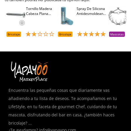
Tornillo Madera
Spray De Silicona
C
Cabeza Plana
Antidesmoldeante
C
M
Pozidriv 4,5-40
Mirsil. Aerosol
T
+++ (1000 Uds.)
Presurizado. 650
A
Cc
A
D
Bricolaje
Bricolaje
Mascotas
R
T
Encuentra las pequeñas cosas que diariamente vas
añadiendo a tu lista de deseos. Te acompañamos en tu
LifeStyle, en tu faceta de gourmet Chef, cuidando de tu
mascota, disfrutando del bar en casa, ¿también haces
bricolaje? ...
¿Te ayudamos?
info@yapayoo.com