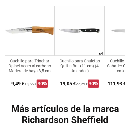
Cuchillo para Trinchar
Cuchillo para Chuletas
Cuchillo pa
Opinel Acero al carbono
Quttin Bull (11 cm) (4
Sabatier Ori
Madera de haya 3,5 cm
Unidades)
cm) (P
9,49 €
30%
19,05 €
30%
111,93 €
13,55 €
27,21 €
12
Más artículos de la marca
Richardson Sheffield