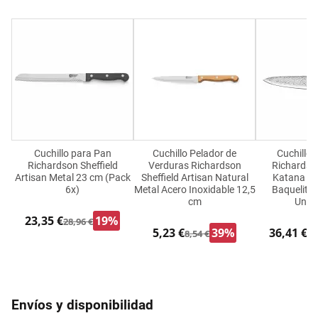
Cuchillo para Pan
Cuchillo Pelador de
Cuchillo 
Richardson Sheffield
Verduras Richardson
Richardson
Artisan Metal 23 cm (Pack
Sheffield Artisan Natural
Katana Ne
6x)
Metal Acero Inoxidable 12,5
Baquelita 
cm
Unid
23,35 €
19%
28,96 €
5,23 €
39%
36,41 €
8,54 €
44
Envíos y disponibilidad