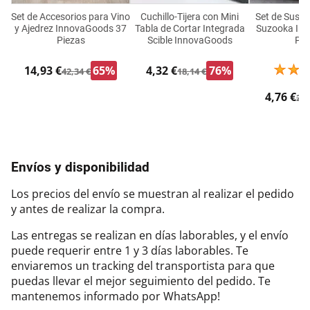
Set de Accesorios para Vino
Cuchillo-Tijera con Mini
Set de Sushi
y Ajedrez InnovaGoods 37
Tabla de Cortar Integrada
Suzooka In
Piezas
Scible InnovaGoods
Pie
14,93 €
65%
4,32 €
76%
42,34 €
18,14 €
4,76 €
24,
Envíos y disponibilidad
Los precios del envío se muestran al realizar el pedido
y antes de realizar la compra.
Las entregas se realizan en días laborables, y el envío
puede requerir entre 1 y 3 días laborables. Te
enviaremos un tracking del transportista para que
puedas llevar el mejor seguimiento del pedido. Te
mantenemos informado por WhatsApp!