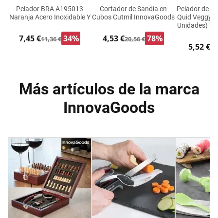
Pelador BRA A195013
Cortador de Sandía en
Pelador de Fr
Naranja Acero Inoxidable Y
Cubos Cutmil InnovaGoods
Quid Veggy M
Unidades) (19
7,45 €
34%
4,53 €
78%
11,36 €
20,56 €
5,52 €
9,
Más artículos de la marca
InnovaGoods