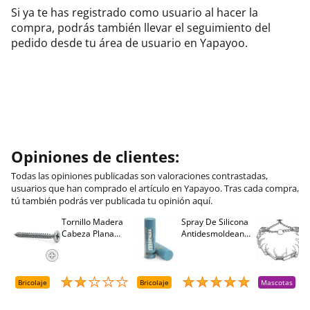
Si ya te has registrado como usuario al hacer la
compra, podrás también llevar el seguimiento del
pedido desde tu área de usuario en Yapayoo.
Opiniones de clientes:
Todas las opiniones publicadas son valoraciones contrastadas,
usuarios que han comprado el artículo en Yapayoo. Tras cada compra,
tú también podrás ver publicada tu opinión aquí.
Tornillo Madera
Spray De Silicona
C
Cabeza Plana
Antidesmoldeante
C
M
Pozidriv 4,5-40
Mirsil. Aerosol
T
+++ (1000 Uds.)
Presurizado. 650
A
Cc
A
D
Bricolaje
Bricolaje
Mascotas
R
T